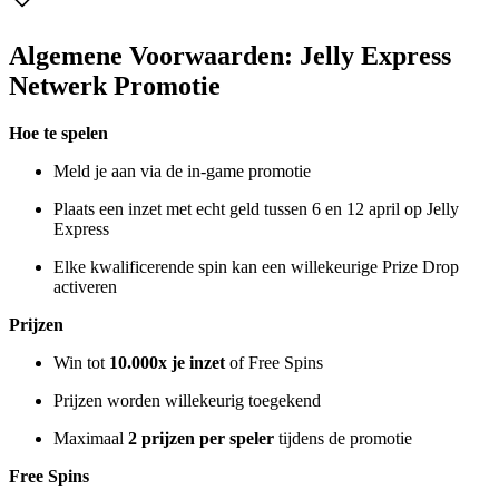
Algemene Voorwaarden: Jelly Express
Netwerk Promotie
Hoe te spelen
Meld je aan via de in-game promotie
Plaats een inzet met echt geld tussen 6 en 12 april op Jelly
Express
Elke kwalificerende spin kan een willekeurige Prize Drop
activeren
Prijzen
Win tot
10.000x je inzet
of Free Spins
Prijzen worden willekeurig toegekend
Maximaal
2 prijzen per speler
tijdens de promotie
Free Spins