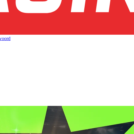
woord