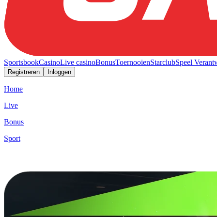
Sportsbook
Casino
Live casino
Bonus
Toernooien
Starclub
Speel Verant
Registreren
Inloggen
Home
Live
Bonus
Sport