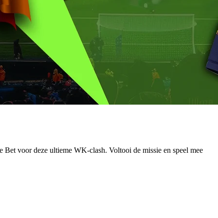
ee Bet voor deze ultieme WK-clash. Voltooi de missie en speel mee